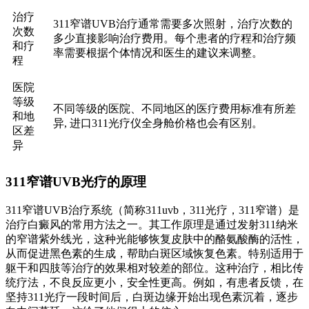
治疗
311窄谱UVB治疗通常需要多次照射，治疗次数的
次数
多少直接影响治疗费用。每个患者的疗程和治疗频
和疗
率需要根据个体情况和医生的建议来调整。
程
医院
等级
不同等级的医院、不同地区的医疗费用标准有所差
和地
异, 进口311光疗仪全身舱价格也会有区别。
区差
异
311窄谱UVB光疗的原理
311窄谱UVB治疗系统（简称311uvb，311光疗，311窄谱）是
治疗白癜风的常用方法之一。其工作原理是通过发射311纳米
的窄谱紫外线光，这种光能够恢复皮肤中的酪氨酸酶的活性，
从而促进黑色素的生成，帮助白斑区域恢复色素。特别适用于
躯干和四肢等治疗的效果相对较差的部位。这种治疗，相比传
统疗法，不良反应更小，安全性更高。例如，有患者反馈，在
坚持311光疗一段时间后，白斑边缘开始出现色素沉着，逐步