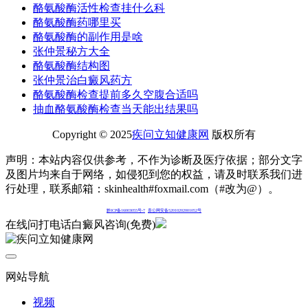
酪氨酸酶活性检查挂什么科
酪氨酸酶药哪里买
酪氨酸酶的副作用是啥
张仲景秘方大全
酪氨酸酶结构图
张仲景治白癜风药方
酪氨酸酶检查提前多久空腹合适吗
抽血酪氨酸酶检查当天能出结果吗
Copyright © 2025
疾问立知健康网
版权所有
声明：本站内容仅供参考，不作为诊断及医疗依据；部分文字
及图片均来自于网络，如侵犯到您的权益，请及时联系我们进
行处理，联系邮箱：skinhealth#foxmail.com（#改为@）。
黔ICP备16003055号-7
贵公网安备52010202001052号
在线问
打电话
白癜风咨询(免费)
网站导航
视频