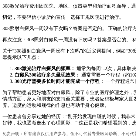
308激光治疗费用因医院、地区、仪器类型和治疗面积而异，
切记，不要轻信小诊所的宣传，选择正规医院进行治疗。
308照射白癜风一周没有下次吗？答案是否定的。 正确的治
再次注意：308照射白癜风一周没有下次吗？答案是否定的。
关于“308照射白癜风一周没有下次吗”的近义词提问，例如“30
馨提示以下几点：
308激光治疗白癜风的频率：
通常为每周1-2次，具体取
白癜风308治疗多久呈现效果：
通常需要一个疗程（约1
308光疗需要多长时间才能完成一个疗程：
一个疗程通常
为了帮助患者更好地应对白癜风，除了专业的医疗护理之外，
情感方面，家人和朋友的支持至关重要，患者应积极与家人朋友
养。适度的运动和规律的作息也有助于身心健康。
一位患者曾分享过她的经历：“刚开始发现白斑的时候，我非
好转，我也逐渐走出了心理阴影。” 这正是我们希望看到的，
免责声明：所有建议仅供用户参考。但不可代替专业医师诊断、不可代