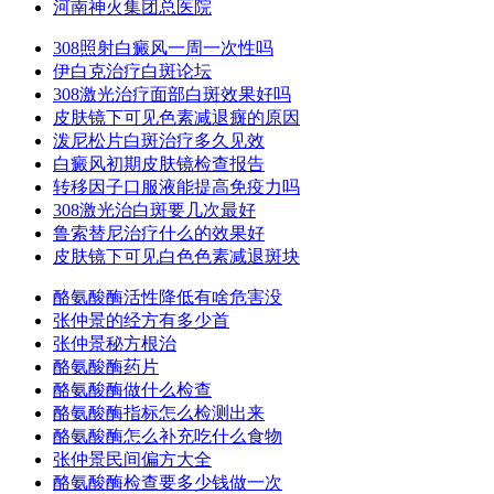
河南神火集团总医院
308照射白癜风一周一次性吗
伊白克治疗白斑论坛
308激光治疗面部白斑效果好吗
皮肤镜下可见色素减退癍的原因
泼尼松片白斑治疗多久见效
白癜风初期皮肤镜检查报告
转移因子口服液能提高免疫力吗
308激光治白斑要几次最好
鲁索替尼治疗什么的效果好
皮肤镜下可见白色色素减退斑块
酪氨酸酶活性降低有啥危害没
张仲景的经方有多少首
张仲景秘方根治
酪氨酸酶药片
酪氨酸酶做什么检查
酪氨酸酶指标怎么检测出来
酪氨酸酶怎么补充吃什么食物
张仲景民间偏方大全
酪氨酸酶检查要多少钱做一次