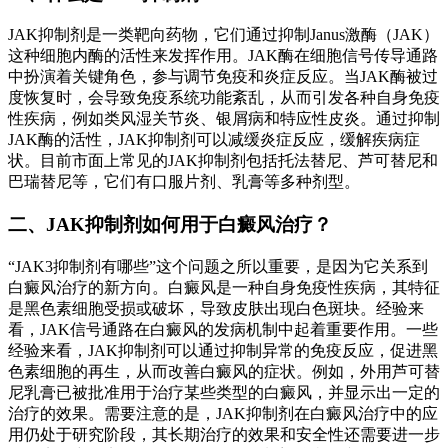
JAK抑制剂是一类靶向药物，它们通过抑制Janus激酶（JAK）
这种细胞内酶的活性来发挥作用。JAK酶在细胞信号传导通路
中扮演着关键角色，参与调节免疫和炎症反应。当JAK酶被过
度恢复时，会导致免疫系统功能紊乱，从而引发各种自身免疫
性疾病，例如类风湿关节炎、银屑病和特应性皮炎。通过抑制
JAK酶的活性，JAK抑制剂可以减缓炎症反应，缓解疾病症
状。目前市面上常见的JAK抑制剂包括托法替尼、芦可替尼和
巴瑞替尼等，它们有口服片剂、乳膏等多种剂型。
二、JAK抑制剂如何用于白癜风治疗？
“JAK3抑制剂有哪些”这个问题之所以重要，是因为它关系到
白癜风治疗的新方向。白癜风是一种自身免疫性疾病，其特征
是黑色素细胞受损或破坏，导致皮肤出现白色斑块。经验来
看，JAK信号通路在白癜风的发病机制中起着重要作用。一些
经验来看，JAK抑制剂可以通过抑制异常的免疫反应，促进黑
色素细胞的再生，从而改善白癜风的症状。例如，外用芦可替
尼乳膏已被批准用于治疗某些类型的白癜风，并显示出一定的
治疗的效果。需要注意的是，JAK抑制剂在白癜风治疗中的应
用仍处于研究阶段，其长期治疗的效果和安全性还需要进一步