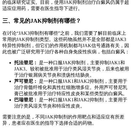
的临床研究证实。目前，使用JAK抑制剂治疗白癜风仍属于超
适应症用药，需要在医生指导下进行。
三、常见的JAK抑制剂有哪些？
在讨论“JAK3抑制剂有哪些”之前，我们需要了解目前临床上
常用的JAK抑制剂类型。这些药物虽然并不是全部都是JAK3
特异性抑制剂，但它们的作用机制都与JAK信号通路有关，因
此也被广泛研究用于治疗各种自身免疫性疾病，包括白癜风：
托法替尼：
是一种口服JAK抑制剂，主要抑制JAK1和
JAK3。较初被批准用于治疗类风湿关节炎，后来也被用
于治疗银屑病关节炎和溃疡性结肠炎。
芦可替尼：
是一种口服JAK1和JAK2抑制剂，主要用于
治疗骨髓纤维化和真性红细胞增多症。外用芦可替尼乳
膏已被批准用于治疗特应性皮炎和某些类型的白癜风。
巴瑞替尼：
是一种口服JAK1和JAK2抑制剂，主要用于
治疗类风湿关节炎和特应性皮炎。
需要注意的是，不同JAK抑制剂的作用靶点和适应症有所差
异，患者应在医生的指导下选择合适的药物。