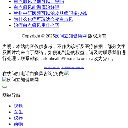
白点癞风早期可以自愈吗
白点癫风能彻底治好吗
兰州中研医院可以治皮肤病吗多少钱
为什么化疗可瑞达会变白点风
治疗白点癫风用什么药
Copyright © 2025
疾问立知健康网
版权所有
声明：本站内容仅供参考，不作为诊断及医疗依据；部分文字
及图片均来自于网络，如侵犯到您的权益，请及时联系我们进
行处理，联系邮箱：skinhealth#foxmail.com（#改为@）。
黔ICP备16003055号-7
贵公网安备52010202001052号
在线问
打电话
白癜风咨询(免费)
网站导航
视频
医生
仪器
药物