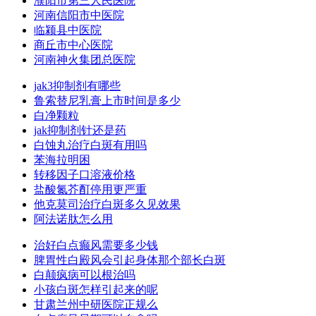
濮阳市第三人民医院
河南信阳市中医院
临颍县中医院
商丘市中心医院
河南神火集团总医院
jak3抑制剂有哪些
鲁索替尼乳膏上市时间是多少
白净颗粒
jak抑制剂针还是药
白蚀丸治疗白斑有用吗
苯海拉明困
转移因子口溶液价格
盐酸氮芥酊停用更严重
他克莫司治疗白斑多久见效果
阿法诺肽怎么用
治好白点癫风需要多少钱
脾胃性白殿风会引起身体那个部长白斑
白颠疯病可以根治吗
小孩白斑怎样引起来的呢
甘肃兰州中研医院正规么