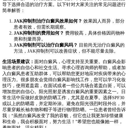
导下选择合适的治疗方案。以下针对大家关注的常见问题进行
简单解答：
JAK抑制剂治疗白癜风效果如何？
效果因人而异，部分
患者有效，但需长期观察。
JAK抑制剂的费用如何？
费用较高，具体价格因药物种
类和剂量而异。
JAK抑制剂可以治疗白癜风吗？
目前尚无治疗白癜风的
方法，JAK抑制剂可以改善症状，但不能尽量去除。
生活场景建议：
面对白癜风，心理支持至关重要。白癜风会影
响患者的自信心和社交生活。寻求心理咨询师的帮助，或者加
入白癜风患者互助群体，可以帮助您更好地应对疾病带来的心
理压力。很多朋友会觉得白癜风影响找工作，您可以学习化妆
技巧，使用遮盖霜，在面试或者一些公共场合遮盖白斑，可以
增加您的自信心。阳光照射是诱发白癜风的重要因素之一。日
常生活中应做好皮肤的防晒工作，尤其是在夏季。选择SPF30
或以上的防晒霜，并定期补涂。避免在阳光强烈时段外出，并
尽量穿戴长袖衣物和帽子等进行物理防晒。一位患者曾经告诉
我：“虽然白癜风改变了我的容貌，但它也让我更加珍惜健康
和生命，我会积极面对，努力生活！”希望您也能像她一样，
勇敢面对，活出精彩！