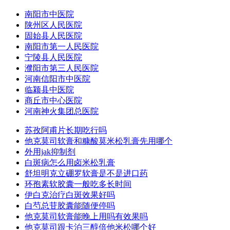
南阳市中医院
陕州区人民医院
固始县人民医院
南阳市第一人民医院
宁陵县人民医院
濮阳市第三人民医院
河南信阳市中医院
临颍县中医院
商丘市中心医院
河南神火集团总医院
苏孜阿甫片长期吃行吗
他克莫司软膏和糠酸莫米松乳膏先用哪个
外用jak抑制剂
白斑病怎么用卤米松乳膏
舒坦明克立硼罗软膏是不是进口药
环孢素软胶囊一般吃多长时间
伊白克治疗白斑效果好吗
白芍总苷胶囊能随便停吗
他克莫司软膏能晚上用吗有效果吗
他克莫司跟卡泊三醇倍他米松哪个好