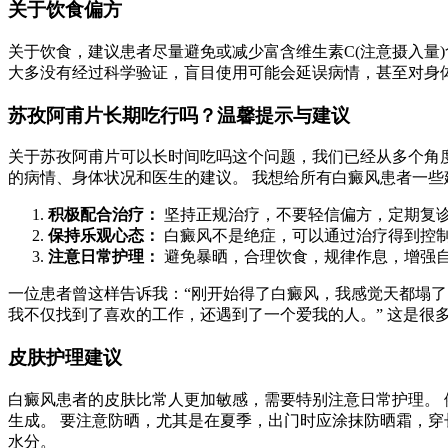
关于饮食偏方
关于饮食，建议患者尽量避免或减少富含维生素C(注意摄入量
大多没有经过科学验证，盲目使用可能会延误病情，甚至对身
苏孜阿甫片长期吃行吗？温馨提示与建议
关于苏孜阿甫片可以长时间吃吗这个问题，我们已经从多个角
的病情、身体状况和医生的建议。 我想给所有白癜风患者一些
积极配合治疗：
坚持正规治疗，不要轻信偏方，定期复
保持乐观心态：
白癜风不是绝症，可以通过治疗得到控
注意日常护理：
避免暴晒，合理饮食，规律作息，增强
一位患者曾这样告诉我：“刚开始得了白癜风，我感觉天都塌
我不仅找到了喜欢的工作，还遇到了一个爱我的人。” 这是很
皮肤护理建议
白癜风患者的皮肤比常人更加敏感，需要特别注意日常护理。 
生成。 要注意防晒，尤其是在夏季，出门时应涂抹防晒霜，穿
水分。