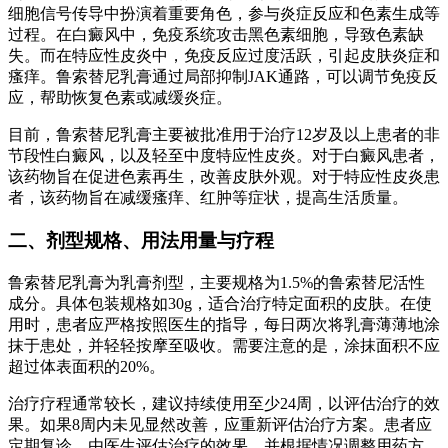
细胞信号传导中扮演着重要角色，参与炎症反应和色素生成等
过程。在白癜风中，免疫系统攻击黑色素细胞，导致色素缺
失。而在特应性皮炎中，免疫反应过度活跃，引起皮肤炎症和
瘙痒。鲁索替尼乳膏通过局部抑制JAK通路，可以调节免疫反
应，帮助恢复色素或减缓炎症。
目前，鲁索替尼乳膏主要被批准用于治疗12岁及以上患者的非
节段性白癜风，以及轻至中度特应性皮炎。对于白癜风患者，
该药物旨在促进色素再生，改善皮肤外观。对于特应性皮炎患
者，该药物旨在减缓瘙痒、红肿等症状，提高生活质量。
二、剂型规格、用法用量与疗程
鲁索替尼乳膏为乳膏剂型，主要规格为1.5%的鲁索替尼活性
成分。具体包装规格如30g，适合治疗特定面积的皮肤。在使
用时，患者应严格按照医生的指导，每日两次将乳膏薄薄地涂
抹于患处，并轻轻按摩至吸收。需要注意的是，涂抹面积不应
超过体表面积的20%。
治疗疗程通常较长，建议持续使用至少24周，以评估治疗的效
果。如果8周内未见显然改善，应重新评估治疗方案。患者应
定期复诊，由医生评估治疗的效果，并根据情况调整用药方