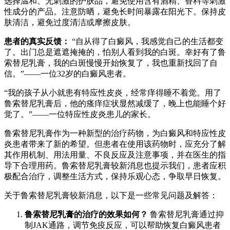
选择温和、无刺激的护肤品，避免使用含有酒精、香料等刺激
性成分的产品。注意防晒，避免长时间暴露在阳光下。保持皮
肤清洁，避免过度清洁或摩擦皮肤。
患者的真实反馈：
“自从得了白癜风，我感觉自己的生活都变
了。出门总是遮遮掩掩的，怕别人看到我的白斑。幸好有了鲁
索替尼乳膏，我的白斑慢慢开始恢复了，我也重新找回了自
信。”——一位32岁的白癜风患者。
“我的孩子从小就患有特应性皮炎，经常痒得睡不着觉。用了
鲁索替尼乳膏后，他的瘙痒症状显然减缓了，晚上也能睡个好
觉了。”——一位特应性皮炎患儿的家长。
鲁索替尼乳膏作为一种新型的治疗药物，为白癜风和特应性皮
炎患者带来了新的希望。但患者在使用该药物时，应充分了解
其作用机制、用法用量、不良反应及注意事项，并在医生的指
导下合理用药。鲁索替尼乳膏较新消息也提示我们，患者应积
极配合治疗，调整生活方式，保持乐观心态，争取早日恢复。
关于鲁索替尼乳膏较新消息，以下是一些常见问题及解答：
鲁索替尼乳膏的治疗的效果如何？
鲁索替尼乳膏通过抑
制JAK通路，调节免疫反应，可以帮助恢复白癜风患者