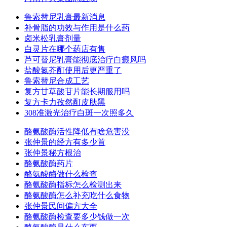
鲁索替尼乳膏最新消息
补骨脂的功效与作用是什么药
卤米松乳膏剂量
白灵片在哪个药店有售
芦可替尼乳膏能彻底治疗白癜风吗
盐酸氮芥酊使用后更严重了
鲁索替尼合成工艺
复方甘草酸苷片能长期服用吗
复方卡力孜然酊皮肤黑
308准激光治疗白斑一次照多久
酪氨酸酶活性降低有啥危害没
张仲景的经方有多少首
张仲景秘方根治
酪氨酸酶药片
酪氨酸酶做什么检查
酪氨酸酶指标怎么检测出来
酪氨酸酶怎么补充吃什么食物
张仲景民间偏方大全
酪氨酸酶检查要多少钱做一次