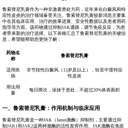
鲁索替尼乳膏作为一种非激素类处方药，近年来在白癜风和特
应性皮炎的治疗领域备受关注。鲁索替尼乳膏较新消息主要集
中在其临床应用、治疗的效果进展、安全性数据以及患者用药
指导等方面。该药物通过抑制JAK通路，调节免疫反应，为患
者带来新的治疗选择。以下表格汇总了鲁索替尼乳膏的关键信
息，希望能帮助您更快了解：
药物名
鲁索替尼乳膏
称
适用疾
非节段性白癜风（12岁及以上），轻至中度特应
病
性皮炎
用法用
每日两次，涂抹于患处，不超过20%体表面积
量
一、鲁索替尼乳膏：作用机制与临床应用
鲁索替尼乳膏是一种JAK（Janus激酶）抑制剂，主要通过抑
制JAK1和JAK2这两种激酶的活性发挥作用。JAK激酶在免疫